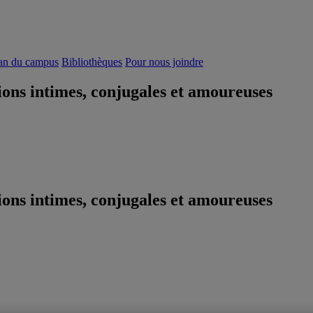
an du campus
Bibliothèques
Pour nous joindre
ions intimes, conjugales et amoureuses
ions intimes, conjugales et amoureuses