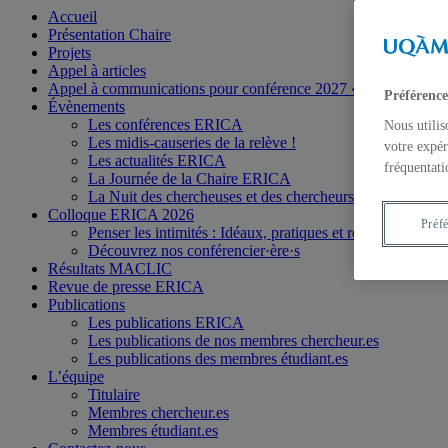
Accueil
Présentation Chaire
Projets
Appel à articles
Appel à communications pour conférence 2027 « Luhmann rela
Préférence
Évènements
Les conférences ERICA
Nous utilis
Les midis-causeries de la relève !
votre expér
Les actualités ERICA
fréquentati
La Journée de la Chaire ERICA
La Nuit des chercheuses et des chercheurs
Colloque ERICA 2026
Préf
Penser les intimités : Idéaux, pratiques et représentations
Découvrez nos conférencier·ère·s
Résultats MACLIC
Revue de presse ERICA
Publications
Les publications ERICA
Les publications de nos membres chercheur.es
Les publications des membres étudiant.es
L’équipe
Titulaire
Membres chercheur.es
Membres étudiant.es