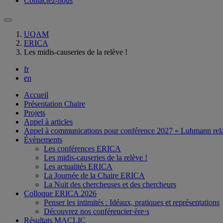
Contactez-nous
UQAM
ERICA
Les midis-causeries de la relève !
fr
en
Accueil
Présentation Chaire
Projets
Appel à articles
Appel à communications pour conférence 2027 « Luhmann rela
Évènements
Les conférences ERICA
Les midis-causeries de la relève !
Les actualités ERICA
La Journée de la Chaire ERICA
La Nuit des chercheuses et des chercheurs
Colloque ERICA 2026
Penser les intimités : Idéaux, pratiques et représentations
Découvrez nos conférencier·ère·s
Résultats MACLIC