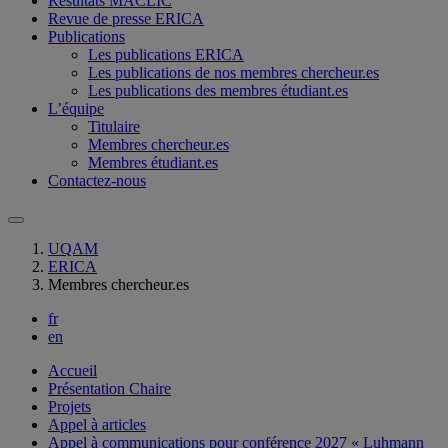
Résultats MACLIC
Revue de presse ERICA
Publications
Les publications ERICA
Les publications de nos membres chercheur.es
Les publications des membres étudiant.es
L’équipe
Titulaire
Membres chercheur.es
Membres étudiant.es
Contactez-nous
UQAM
ERICA
Membres chercheur.es
fr
en
Accueil
Présentation Chaire
Projets
Appel à articles
Appel à communications pour conférence 2027 « Luhmann