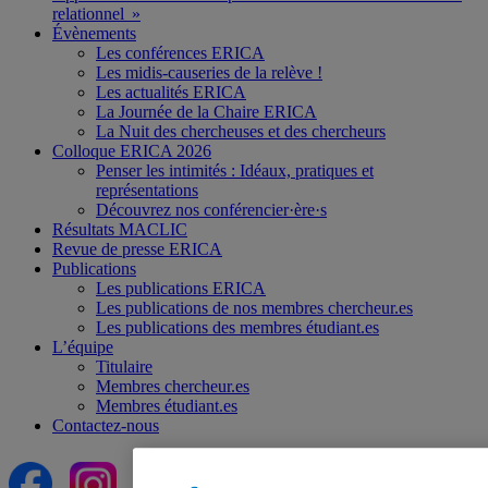
relationnel »
Évènements
Les conférences ERICA
Les midis-causeries de la relève !
Les actualités ERICA
La Journée de la Chaire ERICA
La Nuit des chercheuses et des chercheurs
Colloque ERICA 2026
Penser les intimités : Idéaux, pratiques et
représentations
Découvrez nos conférencier·ère·s
Résultats MACLIC
Revue de presse ERICA
Publications
Les publications ERICA
Les publications de nos membres chercheur.es
Les publications des membres étudiant.es
L’équipe
Titulaire
Membres chercheur.es
Membres étudiant.es
Contactez-nous