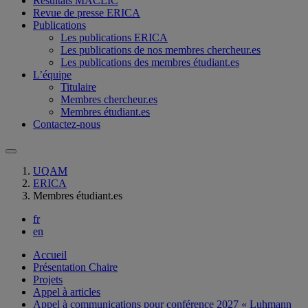
Résultats MACLIC
Revue de presse ERICA
Publications
Les publications ERICA
Les publications de nos membres chercheur.es
Les publications des membres étudiant.es
L’équipe
Titulaire
Membres chercheur.es
Membres étudiant.es
Contactez-nous
UQAM
ERICA
Membres étudiant.es
fr
en
Accueil
Présentation Chaire
Projets
Appel à articles
Appel à communications pour conférence 2027 « Luhmann