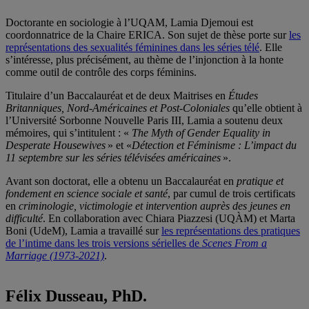
Doctorante en sociologie à l’UQAM, Lamia Djemoui est
coordonnatrice de la Chaire ERICA. Son sujet de thèse porte sur
les
représentations des sexualités féminines dans les séries télé
. Elle
s’intéresse, plus précisément, au thème de l’injonction à la honte
comme outil de contrôle des corps féminins.
Titulaire d’un Baccalauréat et de deux Maitrises en
Études
Britanniques, Nord-Américaines et Post-Coloniales
qu’elle obtient à
l’Université Sorbonne Nouvelle Paris III, Lamia a soutenu deux
mémoires, qui s’intitulent : «
The Myth of Gender Equality in
Desperate Housewives
» et «
Détection et Féminisme : L’impact du
11 septembre sur les séries télévisées américaines
».
Avant son doctorat, elle a obtenu un Baccalauréat en
pratique et
fondement en science sociale et santé
, par cumul de trois certificats
en
criminologie, victimologie et intervention auprès des jeunes en
difficulté
. En collaboration avec Chiara Piazzesi (UQÀM) et Marta
Boni (UdeM), Lamia a travaillé sur
les représentations des pratiques
de l’intime dans les trois versions sérielles de
Scenes From a
Marriage (1973-2021)
.
Félix Dusseau, PhD.