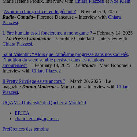
Marie Hélène Proulx, Interview with
Chiara Piazzesi
et
Noé Klein
.
Avoir un chum, est-ce rendu gênant ?
– November 9, 2025 –
Radio- Canada
–
Florence Dancause – Interview with
Chiara
Piazzesi
.
L’être humain est-il foncièrement monogame ?
– February 14, 2025
–
La Presse Canadienne
– Caroline Chaterlard – Interview with
Chiara Piazzesi
.
Saint-Valentin: “Alors que l’athéisme progresse dans nos sociétés,
l’intuition du sacré semble persister dans les relations
amoureuses”
. – February 14, 2025 –
Le Monde
– Marc Bonomelli –
Interview with
Chiara Piazzesi
.
Il Pretty Privilege esiste ancora ?
– March 20, 2025 – Le
magazine
Donna Moderna
– Marta Gatti – Interview with
Chiara
Piazzesi
.
UQAM - Université du Québec à Montréal
ERICA
chaire_erica@uqam.ca
Préférences des témoins