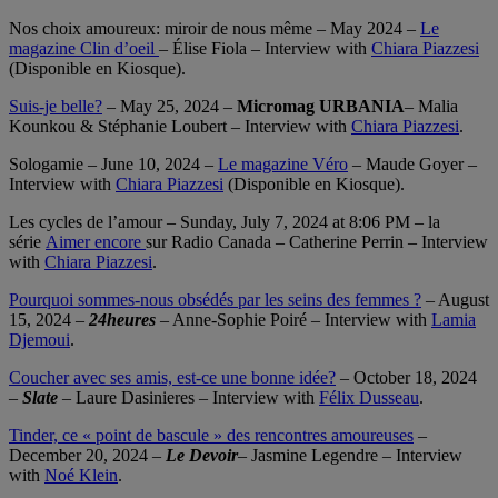
Nos choix amoureux: miroir de nous même – May 2024 –
Le
magazine Clin d’oeil
– Élise Fiola – Interview with
Chiara Piazzesi
(Disponible en Kiosque).
Suis-je belle?
– May 25, 2024 –
Micromag URBANIA
– Malia
Kounkou & Stéphanie Loubert – Interview with
Chiara Piazzesi
.
Sologamie – June 10, 2024 –
Le magazine Véro
– Maude Goyer –
Interview with
Chiara Piazzesi
(Disponible en Kiosque).
Les cycles de l’amour – Sunday, July 7, 2024 at 8:06 PM – la
série
Aimer encore
sur Radio Canada – Catherine Perrin – Interview
with
Chiara Piazzesi
.
Pourquoi sommes-nous obsédés par les seins des femmes ?
– August
15, 2024 –
24heures
– Anne‑Sophie Poiré – Interview with
Lamia
Djemoui
.
Coucher avec ses amis, est-ce une bonne idée?
– October 18, 2024
–
Slate
– Laure Dasinieres – Interview with
Félix Dusseau
.
Tinder, ce « point de bascule » des rencontres amoureuses
–
December 20, 2024 –
Le Devoir
–
Jasmine Legendre – Interview
with
Noé Klein
.