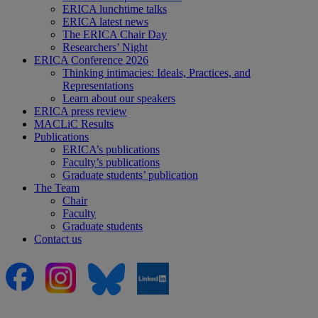
ERICA lunchtime talks
ERICA latest news
The ERICA Chair Day
Researchers’ Night
ERICA Conference 2026
Thinking intimacies: Ideals, Practices, and
Representations
Learn about our speakers
ERICA press review
MACLiC Results
Publications
ERICA’s publications
Faculty’s publications
Graduate students’ publication
The Team
Chair
Faculty
Graduate students
Contact us