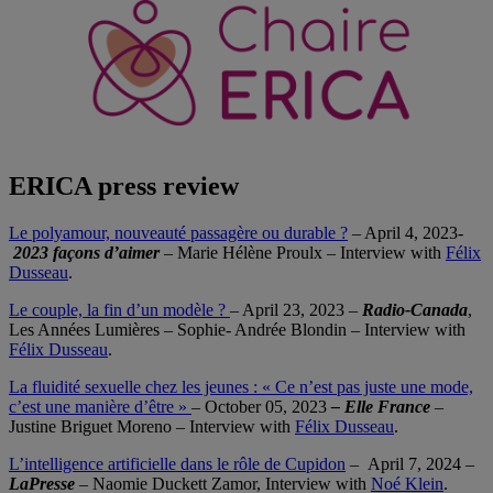
ERICA press review
Le polyamour, nouveauté passagère ou durable ?
– April 4, 2023-
2023 façons d’aimer
– Marie Hélène Proulx – Interview with
Félix
Dusseau
.
Le couple, la fin d’un modèle ?
– April 23, 2023 –
Radio-Canada
,
Les Années Lumières – Sophie- Andrée Blondin – Interview with
Félix Dusseau
.
La fluidité sexuelle chez les jeunes : « Ce n’est pas juste une mode,
c’est une manière d’être »
– October 05, 2023
– Elle France
–
Justine Briguet Moreno – Interview with
Félix Dusseau
.
L’intelligence artificielle dans le rôle de Cupidon
– April 7, 2024 –
LaPresse
– Naomie Duckett Zamor, Interview with
Noé Klein
.