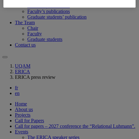
Publications
ERICA’s publications
Faculty’s publications
Graduate students’ publication
The Team
Chair
Faculty
Graduate students
Contact us
UQAM
ERICA
ERICA press review
fr
en
Home
About us
Projects
Call for Papers
Call for papers – 2027 conference the “Relational Luhmann”.
Events
The ERICA speaker series