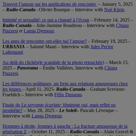
Trouver l’amour sur les applications de rencontre
– January 5, 2025
–
Radio-Canada
– Olivier Bourque – Interview with
Noé Klein
.
Intimité et sexualité: ce qui a changé à l’écran
– February 14, 2025 –
Radio-Canada
– Julie-Jasmine Boudreau – Interview with
Chiara
Piazzesi
et
Lamia Djemoui
.
Les apps de rencontre ont-elles tué l’amour?
– February 19, 2025 –
URBANIA
– Salomé Maari – Interview with
Jules Pector
Lallemand
.
Au delà du clichés(le scandale de la photo retouchée)
– March 15,
2025 –
Panorama
– Émilie Vallières, Interview with
Chiara
Piazzesi
.
Les différences politiques, un frein aux relations amoureuses chez
les jeunes
– April 11, 2025-
Radio-Canada
– Graham Sceviour-
Fraehlich – Interview with
Félix Dusseau
.
Finale de
La servante écarlate
: féministe oui, mais reflet ou
prophétie?
– May 28, 2025 –
Le Soleil
–
Pascale Lévesque –
Interview with
Lamia Djemoui
.
Hommes à droite, femmes à gauche : La fracture amoureuse de la
génération Z
– October 11, 2025 –
Radio-Canada
– Alain Gravel &