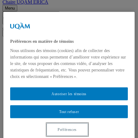
Chaire UQAM ERICA
Menu
Search this site
Search on uqam.ca
Search the web
Préférences en matière de témoins
Home
About us
Nous utilisons des témoins (cookies) afin de collecter des
Projects
informations qui nous permettent d’améliorer votre expérience sur
Call for Papers
le site, de vous proposer des contenus vidéo, d’analyser les
Call for papers – 2027 conference the “Relational Luhmann”.
statistiques de fréquentation, etc. Vous pouvez personnaliser votre
Events
choix en sélectionnant « Préférences ».
The ERICA speaker series
ERICA lunchtime talks
ERICA latest news
The ERICA Chair Day
Autoriser les témoins
Researchers’ Night
ERICA Conference 2026
Thinking intimacies: Ideals, Practices, and
Tout refuser
Representations
Learn about our speakers
ERICA press review
Préférences
MACLiC Results